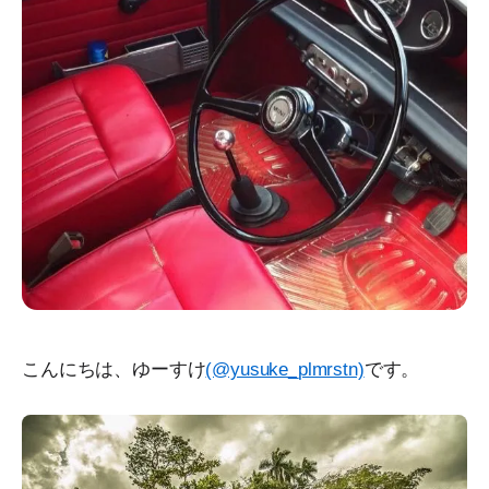
こんにちは、ゆーすけ
(@yusuke_plmrstn)
です。