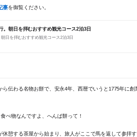
記事
を御覧ください。
行。朝日を拝むおすすめ観光コース2泊3日
朝日を拝むおすすめ観光コース2泊3日
から伝わる名物お餅で、安永4年、西暦でいうと1775年に
る食べ物なんですよ、へんば餅って！
が休憩する茶屋から始まり、旅人がここで馬を返して参拝す