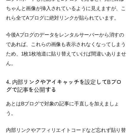
ちゃんと画像が挿入されているように見えますが、こ
れら全てAブログに絶対リンクが貼られています。
今後Aブログのデータをレンタルサーバーから消すの
であれば、これらの画像も表示されなくなってしまう
ため、1枚1枚地道に貼り替えていけば間違いありませ
ん。
4. 内部リンクやアイキャッチを設定してBブロ
グで記事を公開する
あとはBブログで対象の記事に手直しを加えましょ
う。
内部リンクやアフィリエイトコードなど忘れず貼り替