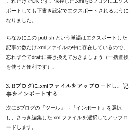
これだけでOKです。保存した.xmlをBブログにエクス
ポートしても下書き設定でエクスポートされるように
なりました。
ちなみにこの publish という単語はエクスポートした
記事の数だけ.xmlファイルの中に存在しているので、
忘れず全てdraftに書き換えておきましょう（一括置換
を使うと便利です）。
3. Bブログに.xmlファイルをアップロードし、記
事をインポートする
次にBブログの『ツール』→『インポート』を選択
し、さっき編集した.xmlファイルを選択してアップロ
ードします。