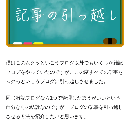
僕はこのムクッといこうブログ以外でもいくつか雑記
ブログをやっていたのですが、この度すべての記事を
ムクっといこうブログに引っ越しさせました。
同じ雑記ブログなら1つで管理したほうがいいという
自分なりの結論なのですが、ブログの記事を引っ越し
させる方法を紹介したいと思います。