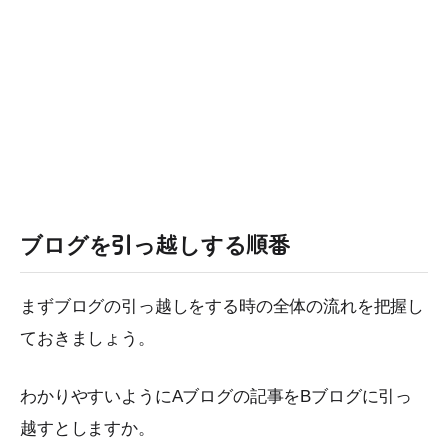
ブログを引っ越しする順番
まずブログの引っ越しをする時の全体の流れを把握し
ておきましょう。
わかりやすいようにAブログの記事をBブログに引っ
越すとしますか。