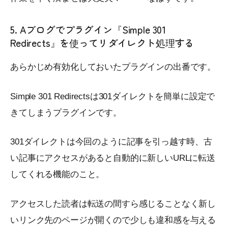
5. Aブログでプラグイン『Simple 301
Redirects』を使ってリダイレクト処理する
あらかじめ有効化しておいたプラグインの出番です。
Simple 301 Redirectsは301ダイレクトを簡単に設定で
きてしまうプラグインです。
301ダイレクトは今回のように記事を引っ越す時、古
い記事にアクセスがあると自動的に新しいURLに転送
してくれる機能のこと。
アクセスした読者は転送の間すら感じることなく新し
いリンク先のページが開くので少しも違和感を与える