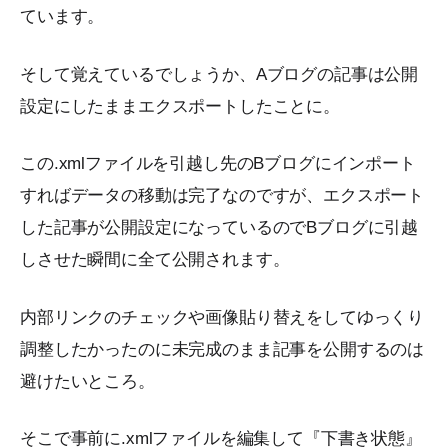
ています。
そして覚えているでしょうか、Aブログの記事は公開
設定にしたままエクスポートしたことに。
この.xmlファイルを引越し先のBブログにインポート
すればデータの移動は完了なのですが、エクスポート
した記事が公開設定になっているのでBブログに引越
しさせた瞬間に全て公開されます。
内部リンクのチェックや画像貼り替えをしてゆっくり
調整したかったのに未完成のまま記事を公開するのは
避けたいところ。
そこで事前に.xmlファイルを編集して『下書き状態』