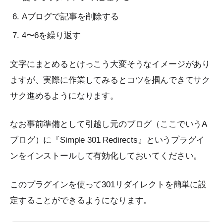
Aブログで記事を削除する
4〜6を繰り返す
文字にまとめるとけっこう大変そうなイメージがあり
ますが、実際に作業してみるとコツを掴んできてサク
サク進めるようになります。
なお事前準備として引越し元のブログ（ここでいうA
ブログ）に『Simple 301 Redirects』というプラグイ
ンをインストールして有効化しておいてください。
このプラグインを使って301リダイレクトを簡単に設
定することができるようになります。