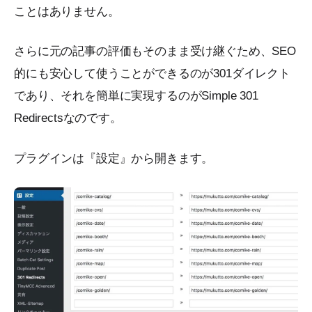
ことはありません。
さらに元の記事の評価もそのまま受け継ぐため、SEO
的にも安心して使うことができるのが301ダイレクト
であり、それを簡単に実現するのがSimple 301
Redirectsなのです。
プラグインは『設定』から開きます。