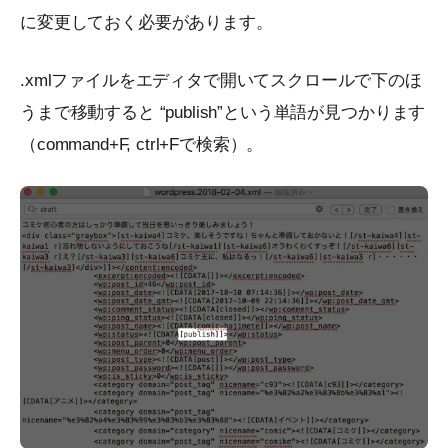
に変更しておく必要があります。
.xmlファイルをエディタで開いてスクロールで下のほ
うまで移動すると “publish”という単語が見つかります
（command+F, ctrl+Fで検索）。