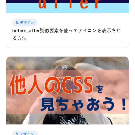
5. デザイン
before, after疑似要素を使ってアイコンを表示させ
る方法
5. デザイン