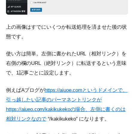
上の画像はすでにいくつか転送処理を済ませた後の状
態です。
使い方は簡単。左側に書かれたURL（相対リンク）を
右側の欄のURL（絶対リンク）に転送するという意味
で、1記事ごとに設定します。
例えばAブログが
https://aiuoe.comというドメインで、
引っ越したい記事のパーマネントリンクが
https://aiueo.com/kakikukekoの場合、左側に書くのは
相対リンクなので
“/kakikukeko” になります。