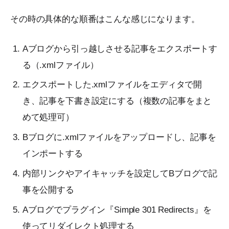
その時の具体的な順番はこんな感じになります。
Aブログから引っ越しさせる記事をエクスポートす
る（.xmlファイル）
エクスポートした.xmlファイルをエディタで開
き、記事を下書き設定にする（複数の記事をまと
めて処理可）
Bブログに.xmlファイルをアップロードし、記事を
インポートする
内部リンクやアイキャッチを設定してBブログで記
事を公開する
Aブログでプラグイン『Simple 301 Redirects』を
使ってリダイレクト処理する